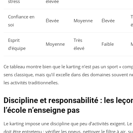
stress
élevée
Confiance en
T
Élevée
Moyenne
Élevée
soi
é
Esprit
Très
Moyenne
Faible
d’équipe
élevé
Ce tableau montre bien que le karting n’est pas un sport « comp
sens classique, mais qu’il excelle dans des domaines souvent n
les activités traditionnelles.
Discipline et responsabilité : les leç
l’école n’enseigne pas
Le karting impose une discipline que peu d’activités exigent. Le
doit être entretenu : vérifier les pneus, nettoyer le filtre à air, su