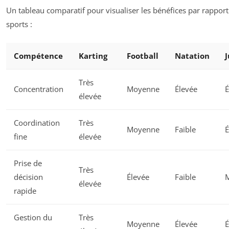
Un tableau comparatif pour visualiser les bénéfices par rapport
sports :
Compétence
Karting
Football
Natation
Très
Concentration
Moyenne
Élevée
É
élevée
Coordination
Très
Moyenne
Faible
É
fine
élevée
Prise de
Très
décision
Élevée
Faible
élevée
rapide
Gestion du
Très
Moyenne
Élevée
É