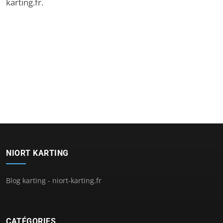
karting.fr
.
NIORT KARTING
Blog karting - niort-karting.fr
CATÉGORIES