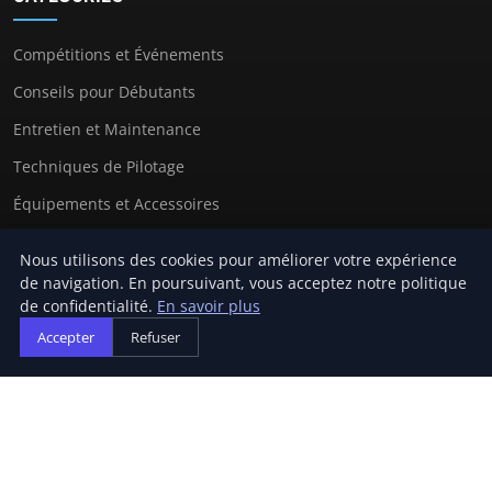
Compétitions et Événements
Conseils pour Débutants
Entretien et Maintenance
Techniques de Pilotage
Équipements et Accessoires
Nous utilisons des cookies pour améliorer votre expérience
de navigation. En poursuivant, vous acceptez notre politique
LIENS UTILES
de confidentialité.
En savoir plus
Accepter
Refuser
Contact
© 2026 Niort Karting. Tous droits réservés.
À propos
Mentions légales
Confidentialité
Plan du site