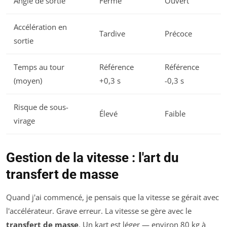
Angle de sortie
Fermé
Ouvert
Accélération en
Tardive
Précoce
sortie
Temps au tour
Référence
Référence
(moyen)
+0,3 s
-0,3 s
Risque de sous-
Élevé
Faible
virage
Gestion de la vitesse : l'art du
transfert de masse
Quand j'ai commencé, je pensais que la vitesse se gérait avec
l'accélérateur. Grave erreur. La vitesse se gère avec le
transfert de masse
. Un kart est léger — environ 80 kg à