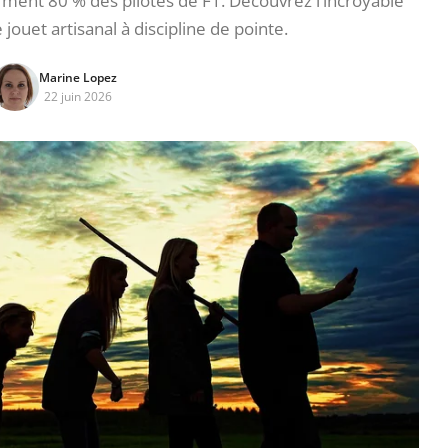
ment 80 % des pilotes de F1. Découvrez l’incroyable
 jouet artisanal à discipline de pointe.
Marine Lopez
22 juin 2026