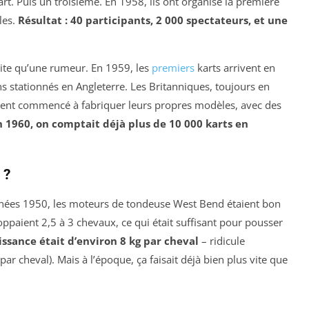
rt. Puis un troisième. En 1958, ils ont organisé la première
les.
Résultat : 40 participants, 2 000 spectateurs, et une
i vite qu’une rumeur. En 1959, les
premiers
karts arrivent en
s stationnés en Angleterre. Les Britanniques, toujours en
ent commencé à fabriquer leurs propres modèles, avec des
n 1960, on comptait déjà plus de 10 000 karts en
 ?
années 1950, les moteurs de tondeuse West Bend étaient bon
eloppaient 2,5 à 3 chevaux, ce qui était suffisant pour pousser
ssance était d’environ 8 kg par cheval
– ridicule
 cheval). Mais à l’époque, ça faisait déjà bien plus vite que